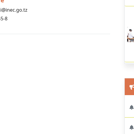
me
i@inec.go.tz
5-8