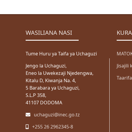
WASILIANA NASI
KURA
Tume Huru ya Taifa ya Uchaguzi
MATOK
Jengo la Uchaguzi,
Jisajil
Eneo la Uwekezaji Njedengwa,
Taarif
Kitalu D, Kiwanja Na. 4,
5 Barabara ya Uchaguzi,
S.L.P 358,
41107 DODOMA
uchaguzi@inec.go.tz
+255 26 2962345-8