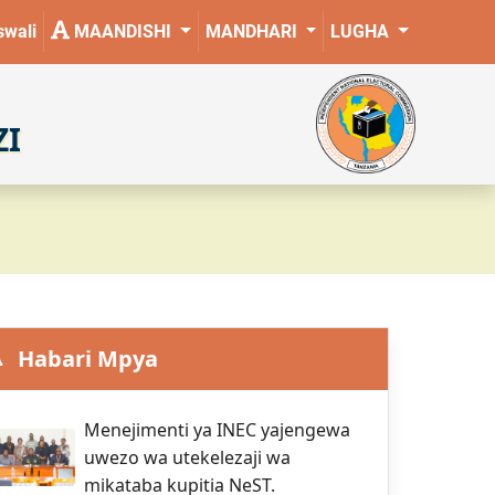
wali
MAANDISHI
MANDHARI
LUGHA
ZI
Habari Mpya
Menejimenti ya INEC yajengewa
uwezo wa utekelezaji wa
mikataba kupitia NeST.