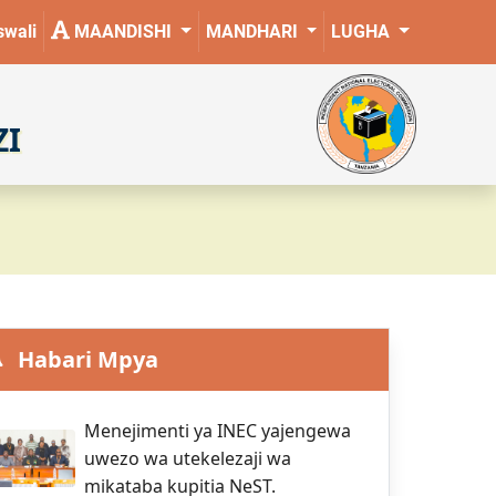
wali
MAANDISHI
MANDHARI
LUGHA
ZI
Habari Mpya
Menejimenti ya INEC yajengewa
uwezo wa utekelezaji wa
mikataba kupitia NeST.