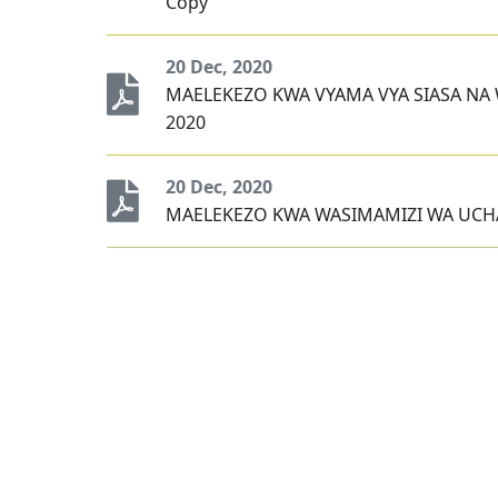
Copy
Takwimu za Wapiga Kura
Uchaguzi Mkuu wa Mwaka
20 Dec, 2020
2025
MAELEKEZO KWA VYAMA VYA SIASA 
Ratiba ya kutoa Fomu za
2020
Uteuzi wa Wagombea wa Kiti
cha Rais na Makamu wa Rais
20 Dec, 2020
wa Jamhuri ya Muungano
MAELEKEZO KWA WASIMAMIZI WA UCH