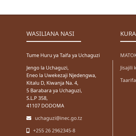
WASILIANA NASI
KURA
Tume Huru ya Taifa ya Uchaguzi
MATOK
Jengo la Uchaguzi,
Jisajil
Eneo la Uwekezaji Njedengwa,
Taarif
Kitalu D, Kiwanja Na. 4,
5 Barabara ya Uchaguzi,
S.L.P 358,
41107 DODOMA
uchaguzi@inec.go.tz
+255 26 2962345-8