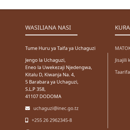
WASILIANA NASI
KURA
Tume Huru ya Taifa ya Uchaguzi
MATOK
Jengo la Uchaguzi,
Jisajil
Eneo la Uwekezaji Njedengwa,
Taarif
Kitalu D, Kiwanja Na. 4,
5 Barabara ya Uchaguzi,
S.L.P 358,
41107 DODOMA
uchaguzi@inec.go.tz
+255 26 2962345-8