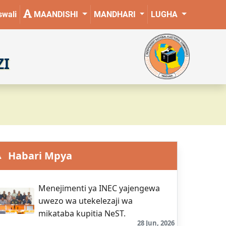
wali
MAANDISHI
MANDHARI
LUGHA
ZI
Habari Mpya
Menejimenti ya INEC yajengewa
uwezo wa utekelezaji wa
mikataba kupitia NeST.
28 Jun, 2026