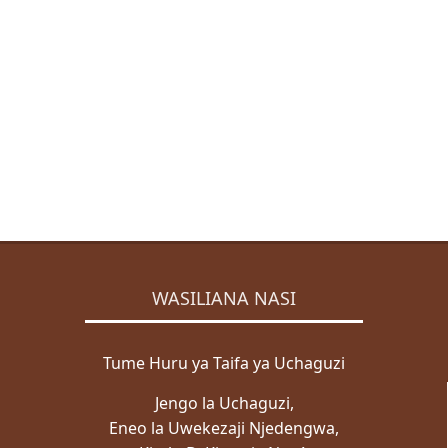
Jarida la Uchaguzi
Waangalizi wa Uchaguzi wa Uchaguzi wa Rais, Wabunge
na Madiwani wa Mwaka 2025
Mwongozo wa Elimu ya Mpiga Kura wa Uchaguzi Mkuu
wa Mwaka 2025
Orodha ya Taasisi na Asasi za Kiraia zilizopata kibali cha
kutoa elimu ya mpiga kura wakati wa uchaguzi wa rais,
wabunge na madiwani wa mwaka 2025
Takwimu za Wapiga Kura Uchaguzi Mkuu wa Mwaka
2025
Ratiba ya kutoa Fomu za Uteuzi wa Wagombea wa Kiti
WASILIANA NASI
cha Rais na Makamu wa Rais wa Jamhuri ya Muungano
WATAZAMAJI
Tume Huru ya Taifa ya Uchaguzi
Mwongozo wa Watazamaji
Jengo la Uchaguzi,
Mfumo wa Usajili wa Watazamaji
Eneo la Uwekezaji Njedengwa,
Ripoti za Watazamaji