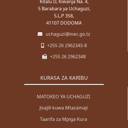
Kitalu D, Kiwanja Na. 4,
ZABUNI
5 Barabara ya Uchaguzi,
S.L.P 358,
Zabuni za Ndani
41107 DODOMA
Zabuni za Kimataifa
uchaguzi@inec.go.tz
Wazabuni Walioshinda
+255 26 2962345-8
WASILIANA NASI
+255 26 2962348
Wasiliana Nasi
MENGINEYO
KURASA ZA KARIBU
KISWAHILI
ENGLISH
MATOKEO YA UCHAGUZI
Mwanga
Jisajili kuwa Mtazamaji
Giza
Taarifa za Mpiga Kura