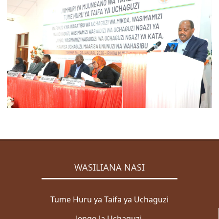
ZABUNI
Zabuni za Ndani
Zabuni za Kimataifa
Wazabuni Walioshinda
WASILIANA NASI
Wasiliana Nasi
MENGINEYO
KISWAHILI
ENGLISH
WASILIANA NASI
Mwanga
Giza
Tume Huru ya Taifa ya Uchaguzi
Jengo la Uchaguzi,