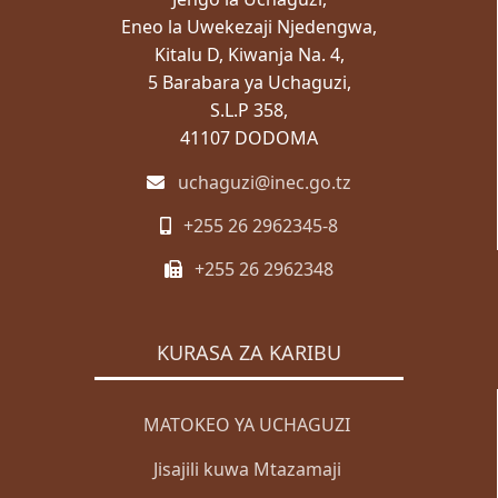
Eneo la Uwekezaji Njedengwa,
Kitalu D, Kiwanja Na. 4,
5 Barabara ya Uchaguzi,
S.L.P 358,
41107 DODOMA
uchaguzi@inec.go.tz
+255 26 2962345-8
+255 26 2962348
KURASA ZA KARIBU
MATOKEO YA UCHAGUZI
Jisajili kuwa Mtazamaji