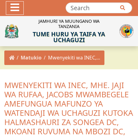
Hotuba
Maktaba ya Picha
JAMHURI YA MUUNGANO WA
TANZANIA
Maktaba ya Video
TUME HURU YA TAIFA YA
INEC-TZ Online TV
UCHAGUZI
MACHAPISHO
Matukio
Mwenyekiti wa INEC,...
Sheria za Uchaguzi
Kanuni za Uchaguzi
Maadili ya Uchaguzi
MWENYEKITI WA INEC, MHE. JAJI
Miongozo ya Uchaguzi
WA RUFAA, JACOBS MWAMBEGELE
Maelekezo ya Uchaguzi
AMEFUNGUA MAFUNZO YA
Taarifa za Uchaguzi
WATENDAJI WA UCHAGUZI KUTOKA
Matokeo ya Uchaguzi
HALMASHAURI ZA SONGEA DC,
MKOANI RUVUMA NA MBOZI DC,
Mpango Mkakati wa INEC 2021/2022-2025/2026