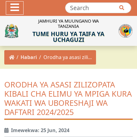
Hotuba
Maktaba ya Picha
JAMHURI YA MUUNGANO WA
TANZANIA
Maktaba ya Video
TUME HURU YA TAIFA YA
INEC-TZ Online TV
UCHAGUZI
MACHAPISHO
Habari
Orodha ya asasi zili...
Sheria za Uchaguzi
Kanuni za Uchaguzi
Maadili ya Uchaguzi
ORODHA YA ASASI ZILIZOPATA
Miongozo ya Uchaguzi
KIBALI CHA ELIMU YA MPIGA KURA
Maelekezo ya Uchaguzi
WAKATI WA UBORESHAJI WA
Taarifa za Uchaguzi
DAFTARI 2024/2025
Matokeo ya Uchaguzi
Mpango Mkakati wa INEC 2021/2022-2025/2026
Imewekwa: 25 Jun, 2024