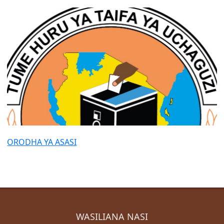
Jarida la Uchaguzi
Waangalizi wa Uchaguzi wa Uchaguzi wa Rais, Wabunge
na Madiwani wa Mwaka 2025
Mwongozo wa Elimu ya Mpiga Kura wa Uchaguzi Mkuu
wa Mwaka 2025
Orodha ya Taasisi na Asasi za Kiraia zilizopata kibali cha
kutoa elimu ya mpiga kura wakati wa uchaguzi wa rais,
wabunge na madiwani wa mwaka 2025
Takwimu za Wapiga Kura Uchaguzi Mkuu wa Mwaka
2025
Ratiba ya kutoa Fomu za Uteuzi wa Wagombea wa Kiti
ORODHA YA ASASI
cha Rais na Makamu wa Rais wa Jamhuri ya Muungano
WATAZAMAJI
Mwongozo wa Watazamaji
Mfumo wa Usajili wa Watazamaji
WASILIANA NASI
Ripoti za Watazamaji