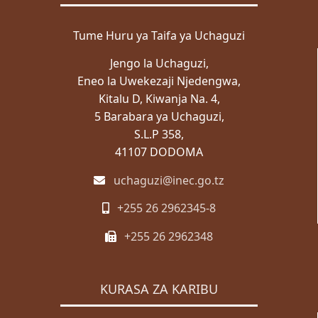
ZABUNI
Tume Huru ya Taifa ya Uchaguzi
Zabuni za Ndani
Jengo la Uchaguzi,
Zabuni za Kimataifa
Eneo la Uwekezaji Njedengwa,
Wazabuni Walioshinda
Kitalu D, Kiwanja Na. 4,
5 Barabara ya Uchaguzi,
WASILIANA NASI
S.L.P 358,
Wasiliana Nasi
41107 DODOMA
MENGINEYO
uchaguzi@inec.go.tz
KISWAHILI
+255 26 2962345-8
ENGLISH
+255 26 2962348
Mwanga
Giza
KURASA ZA KARIBU