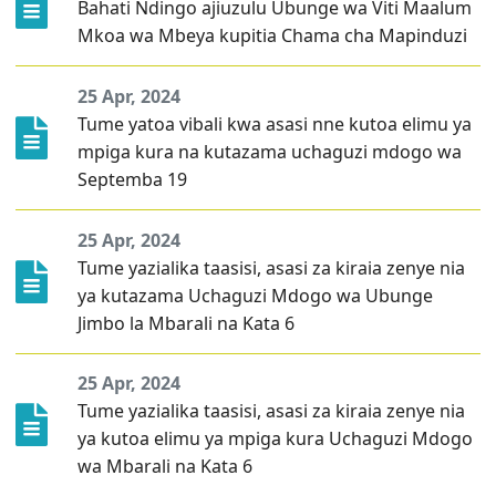
Bahati Ndingo ajiuzulu Ubunge wa Viti Maalum
ZABUNI
Mkoa wa Mbeya kupitia Chama cha Mapinduzi
Zabuni za Ndani
25 Apr, 2024
Zabuni za Kimataifa
Tume yatoa vibali kwa asasi nne kutoa elimu ya
Wazabuni Walioshinda
mpiga kura na kutazama uchaguzi mdogo wa
Septemba 19
WASILIANA NASI
Wasiliana Nasi
25 Apr, 2024
Tume yazialika taasisi, asasi za kiraia zenye nia
MENGINEYO
ya kutazama Uchaguzi Mdogo wa Ubunge
KISWAHILI
Jimbo la Mbarali na Kata 6
ENGLISH
25 Apr, 2024
Mwanga
Tume yazialika taasisi, asasi za kiraia zenye nia
Giza
ya kutoa elimu ya mpiga kura Uchaguzi Mdogo
wa Mbarali na Kata 6