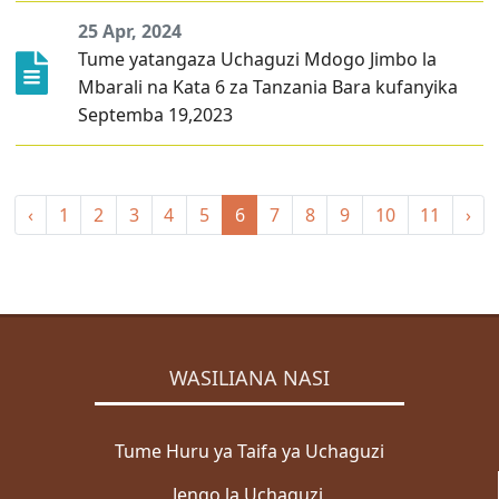
25 Apr, 2024
Tume yatangaza Uchaguzi Mdogo Jimbo la
Mbarali na Kata 6 za Tanzania Bara kufanyika
Septemba 19,2023
‹
1
2
3
4
5
6
7
8
9
10
11
›
WASILIANA NASI
Tume Huru ya Taifa ya Uchaguzi
Jengo la Uchaguzi,