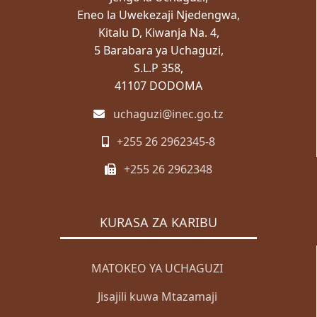
Eneo la Uwekezaji Njedengwa,
Kitalu D, Kiwanja Na. 4,
5 Barabara ya Uchaguzi,
S.L.P 358,
41107 DODOMA
uchaguzi@inec.go.tz
+255 26 2962345-8
+255 26 2962348
KURASA ZA KARIBU
MATOKEO YA UCHAGUZI
Jisajili kuwa Mtazamaji