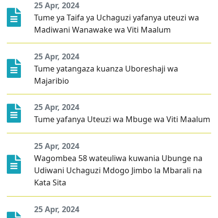
Jarida la Uchaguzi
25 Apr, 2024
Waangalizi wa Uchaguzi wa Uchaguzi wa Rais, Wabunge
Tume ya Taifa ya Uchaguzi yafanya uteuzi wa
na Madiwani wa Mwaka 2025
Madiwani Wanawake wa Viti Maalum
Mwongozo wa Elimu ya Mpiga Kura wa Uchaguzi Mkuu
wa Mwaka 2025
25 Apr, 2024
Tume yatangaza kuanza Uboreshaji wa
Orodha ya Taasisi na Asasi za Kiraia zilizopata kibali cha
Majaribio
kutoa elimu ya mpiga kura wakati wa uchaguzi wa rais,
wabunge na madiwani wa mwaka 2025
25 Apr, 2024
Takwimu za Wapiga Kura Uchaguzi Mkuu wa Mwaka
2025
Tume yafanya Uteuzi wa Mbuge wa Viti Maalum
Ratiba ya kutoa Fomu za Uteuzi wa Wagombea wa Kiti
cha Rais na Makamu wa Rais wa Jamhuri ya Muungano
25 Apr, 2024
Wagombea 58 wateuliwa kuwania Ubunge na
WATAZAMAJI
Udiwani Uchaguzi Mdogo Jimbo la Mbarali na
Kata Sita
Mwongozo wa Watazamaji
Mfumo wa Usajili wa Watazamaji
25 Apr, 2024
Ripoti za Watazamaji