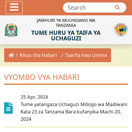
Hotuba
Maktaba ya Picha
JAMHURI YA MUUNGANO WA
TANZANIA
Maktaba ya Video
TUME HURU YA TAIFA YA
INEC-TZ Online TV
UCHAGUZI
MACHAPISHO
Kituo cha Habari
Taarifa kwa Umma
Sheria za Uchaguzi
Kanuni za Uchaguzi
VYOMBO VYA HABARI
Maadili ya Uchaguzi
Miongozo ya Uchaguzi
Maelekezo ya Uchaguzi
25 Apr, 2024
Tume yatangaza Uchaguzi Mdogo wa Madiwani
Taarifa za Uchaguzi
Kata 23 za Tanzania Bara kufanyika Machi 20,
Matokeo ya Uchaguzi
2024
Mpango Mkakati wa INEC 2021/2022-2025/2026