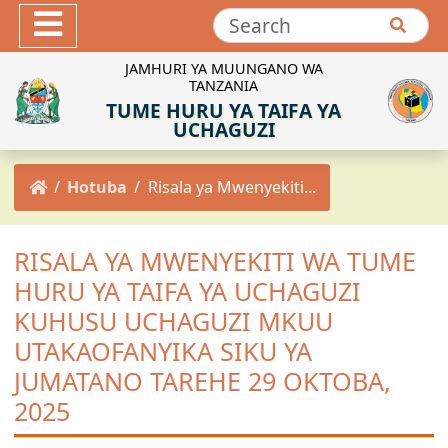
Hotuba
Maktaba ya Picha
JAMHURI YA MUUNGANO WA
TANZANIA
Maktaba ya Video
TUME HURU YA TAIFA YA
INEC-TZ Online TV
UCHAGUZI
MACHAPISHO
Hotuba
Risala ya Mwenyekiti...
Sheria za Uchaguzi
Kanuni za Uchaguzi
RISALA YA MWENYEKITI WA TUME
Maadili ya Uchaguzi
HURU YA TAIFA YA UCHAGUZI
Miongozo ya Uchaguzi
KUHUSU UCHAGUZI MKUU
Maelekezo ya Uchaguzi
UTAKAOFANYIKA SIKU YA
Taarifa za Uchaguzi
JUMATANO TAREHE 29 OKTOBA,
Matokeo ya Uchaguzi
2025
Mpango Mkakati wa INEC 2021/2022-2025/2026