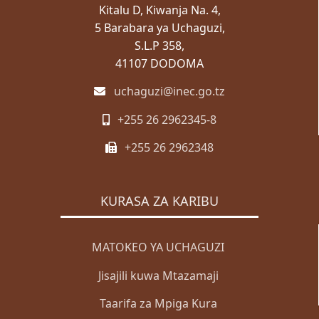
Kitalu D, Kiwanja Na. 4,
ZABUNI
5 Barabara ya Uchaguzi,
S.L.P 358,
Zabuni za Ndani
41107 DODOMA
Zabuni za Kimataifa
uchaguzi@inec.go.tz
Wazabuni Walioshinda
WASILIANA NASI
+255 26 2962345-8
+255 26 2962348
Wasiliana Nasi
MENGINEYO
KURASA ZA KARIBU
KISWAHILI
ENGLISH
MATOKEO YA UCHAGUZI
Mwanga
Giza
Jisajili kuwa Mtazamaji
Taarifa za Mpiga Kura