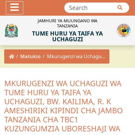
Hotuba
Maktaba ya Picha
JAMHURI YA MUUNGANO WA
TANZANIA
Maktaba ya Video
TUME HURU YA TAIFA YA
INEC-TZ Online TV
UCHAGUZI
MACHAPISHO
Matukio
Mkurugenzi wa Uchagu...
Sheria za Uchaguzi
Kanuni za Uchaguzi
Maadili ya Uchaguzi
MKURUGENZI WA UCHAGUZI WA
Miongozo ya Uchaguzi
TUME HURU YA TAIFA YA
Maelekezo ya Uchaguzi
UCHAGUZI, BW. KAILIMA, R. K
Taarifa za Uchaguzi
AMESHIRIKI KIPINDI CHA JAMBO
Matokeo ya Uchaguzi
TANZANIA CHA TBC1
KUZUNGUMZIA UBORESHAJI WA
Mpango Mkakati wa INEC 2021/2022-2025/2026