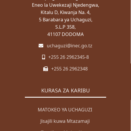
Eneo la Uwekezaji Njedengwa,
Kitalu D, Kiwanja Na. 4,
5 Barabara ya Uchaguzi,
S.L.P 358,
41107 DODOMA
uchaguzi@inec.go.tz
+255 26 2962345-8
+255 26 2962348
KURASA ZA KARIBU
MATOKEO YA UCHAGUZI
Jisajili kuwa Mtazamaji