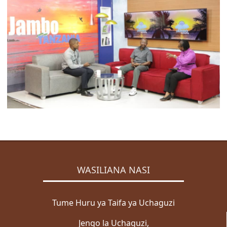
ZABUNI
Zabuni za Ndani
Zabuni za Kimataifa
Wazabuni Walioshinda
WASILIANA NASI
Wasiliana Nasi
MENGINEYO
KISWAHILI
ENGLISH
WASILIANA NASI
Mwanga
Giza
Tume Huru ya Taifa ya Uchaguzi
Jengo la Uchaguzi,