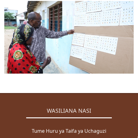
ZABUNI
Zabuni za Ndani
Zabuni za Kimataifa
Wazabuni Walioshinda
WASILIANA NASI
Wasiliana Nasi
MENGINEYO
KISWAHILI
ENGLISH
Mwanga
WASILIANA NASI
Giza
Tume Huru ya Taifa ya Uchaguzi