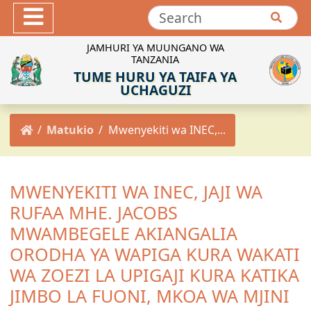
Hotuba
Maktaba ya Picha
JAMHURI YA MUUNGANO WA
TANZANIA
Maktaba ya Video
TUME HURU YA TAIFA YA
INEC-TZ Online TV
UCHAGUZI
MACHAPISHO
Matukio
Mwenyekiti wa INEC,...
Sheria za Uchaguzi
Kanuni za Uchaguzi
Maadili ya Uchaguzi
MWENYEKITI WA INEC, JAJI WA
Miongozo ya Uchaguzi
RUFAA MHE. JACOBS
Maelekezo ya Uchaguzi
MWAMBEGELE AKIANGALIA
Taarifa za Uchaguzi
ORODHA YA WAPIGA KURA WAKATI
Matokeo ya Uchaguzi
WA ZOEZI LA UPIGAJI KURA KATIKA
JIMBO LA FUONI, MKOA WA MJINI
Mpango Mkakati wa INEC 2021/2022-2025/2026