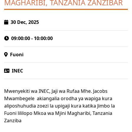
MAGHARIBI, TANZANIA ZANZIBAR
Jarida la Uchaguzi
Waangalizi wa Uchaguzi wa Uchaguzi wa Rais, Wabunge
na Madiwani wa Mwaka 2025
30 Dec, 2025
Mwongozo wa Elimu ya Mpiga Kura wa Uchaguzi Mkuu
wa Mwaka 2025
09:00:00 - 10:00:00
Orodha ya Taasisi na Asasi za Kiraia zilizopata kibali cha
kutoa elimu ya mpiga kura wakati wa uchaguzi wa rais,
Fuoni
wabunge na madiwani wa mwaka 2025
Takwimu za Wapiga Kura Uchaguzi Mkuu wa Mwaka
INEC
2025
Ratiba ya kutoa Fomu za Uteuzi wa Wagombea wa Kiti
cha Rais na Makamu wa Rais wa Jamhuri ya Muungano
Mwenyekiti wa INEC, Jaji wa Rufaa Mhe. Jacobs
Mwambegele akiangalia orodha ya wapiga kura
WATAZAMAJI
aliposhuhudia zoezi la upigaji kura katika Jimbo la
Mwongozo wa Watazamaji
Fuoni lililopo Mkoa wa Mjini Magharibi, Tanzania
Mfumo wa Usajili wa Watazamaji
Zanziba
Ripoti za Watazamaji