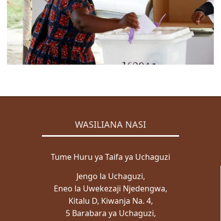
ZABUNI
Zabuni za Ndani
Zabuni za Kimataifa
Wazabuni Walioshinda
WASILIANA NASI
Wasiliana Nasi
MENGINEYO
WASILIANA NASI
KISWAHILI
ENGLISH
Tume Huru ya Taifa ya Uchaguzi
Mwanga
Jengo la Uchaguzi,
Giza
Eneo la Uwekezaji Njedengwa,
Kitalu D, Kiwanja Na. 4,
5 Barabara ya Uchaguzi,