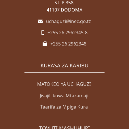
S.L.P 358,
41107 DODOMA
uchaguzi@inec.go.tz
+255 26 2962345-8
+255 26 2962348
KURASA ZA KARIBU
MATOKEO YA UCHAGUZI
Jisajili kuwa Mtazamaji
Taarifa za Mpiga Kura
TOVUTI MASHUHURI