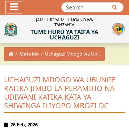
Hotuba
Maktaba ya Picha
JAMHURI YA MUUNGANO WA
TANZANIA
Maktaba ya Video
TUME HURU YA TAIFA YA
INEC-TZ Online TV
UCHAGUZI
MACHAPISHO
Matukio
Uchaguzi Mdogo wa Ub...
Sheria za Uchaguzi
Kanuni za Uchaguzi
Maadili ya Uchaguzi
UCHAGUZI MDOGO WA UBUNGE
Miongozo ya Uchaguzi
KATIKA JIMBO LA PERAMIHO NA
Maelekezo ya Uchaguzi
UDIWANI KATIKA KATA YA
Taarifa za Uchaguzi
SHIWINGA ILIYOPO MBOZI DC
Matokeo ya Uchaguzi
Mpango Mkakati wa INEC 2021/2022-2025/2026
26 Feb, 2026