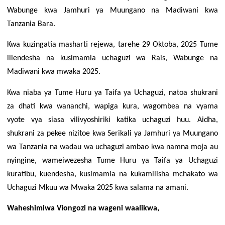
Wabunge kwa Jamhuri ya Muungano na Madiwani kwa
Tanzania Bara.
Kwa kuzingatia masharti rejewa, tarehe 29 Oktoba, 2025 Tume
iliendesha na kusimamia uchaguzi wa Rais, Wabunge na
Madiwani kwa mwaka 2025.
Kwa niaba ya Tume Huru ya Taifa ya Uchaguzi, natoa shukrani
za dhati kwa wananchi, wapiga kura, wagombea na vyama
vyote vya siasa vilivyoshiriki katika uchaguzi huu. Aidha,
shukrani za pekee nizitoe kwa Serikali ya Jamhuri ya Muungano
wa Tanzania na wadau wa uchaguzi ambao kwa namna moja au
nyingine, wameiwezesha Tume Huru ya Taifa ya Uchaguzi
kuratibu, kuendesha, kusimamia na kukamilisha mchakato wa
Uchaguzi Mkuu wa Mwaka 2025 kwa salama na amani.
Waheshimiwa Viongozi na wageni waalikwa,