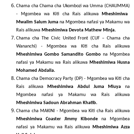
Chama cha Chama cha Ukombozi wa Umma (
CHAUMMA)
-
Mgombea wa Kiti cha Rais alikuwa
Mheshimiwa
Mwalim
Salum Juma
na Mgombea nafasi ya Makamu wa
Rais alikuwa
Mheshimiwa
Devota Mathew Minja.
Chama cha The Civic United Front (
CUF
– Chama cha
Wananchi) -
Mgombea wa Kiti cha Rais alikuwa
Mheshimiwa Gombo
Samandito Gombo
na Mgombea
nafasi ya Makamu wa Rais alikuwa
Mheshimiwa Husna
Mohamed Abdalla.
Chama cha Democracy Party (
DP)
-
Mgombea wa Kiti cha
Rais alikuwa
Mheshimiwa Abdul
Juma Mluya
na
Mgombea nafasi ya Makamu wa Rais alikuwa
Mheshimiwa Sadoun Abrahman Khatib.
Chama cha
MAKINI
-
Mgombea wa Kiti cha Rais alikuwa
Mheshimiwa Coaster
Jimmy Kibonde
na Mgombea
nafasi ya Makamu wa Rais alikuwa
Mheshimiwa Azza