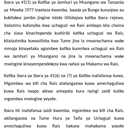
Ibara ya 41(1) ya Katiba ya Jamhuri ya Muungano wa Tanzania
ya Mwaka 1977 inaeleza kwamba, baada ya Bunge kuvunjwa au
kukitokea jambo jingine lolote lililotajwa katika ibara rejewa,
italazimu kufanyika kwa uchaguzi wa Rais ambapo kila chama
cha siasa kinachopenda kushiriki katika uchaguzi wa Rais,
kitalazimika kuwasilisha kwa Tume jina la mwanachama wake
mmoja kinayetaka agombee katika kuombea uchaguzi wa Rais
wa Jamhuri ya Muungano na jina la mwanachama wake
mwingine kinayempendekeza kwa nafasi ya Makamu wa Rais.
Katika ibara ya Ibara ya 41(6) na (7) ya Katiba inafafanua kuwa,
Mgombea wa kiti cha Rais atatangazwa kuwa amechaguliwa
kuwa Rais iwapo akiwa amepata kura nyingi zaidi kuliko
mgombea mwingine yeyote.
Ibara hii inafafanua zaidi kwamba, mgombea wa kiti cha Rais,
akitangazwa na Tume Huru ya Taifa ya Uchaguzi kuwa
amechaguliwa kuwa Rais hakuna mahakama yoyote