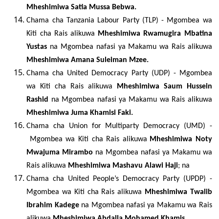
Mheshimiwa Satia Mussa Bebwa.
Chama cha
Tanzania Labour Party (TLP)
-
Mgombea wa
Kiti cha Rais alikuwa
Mheshimiwa Rwamugira Mbatina
Yustas
na Mgombea nafasi ya Makamu wa Rais alikuwa
Mheshimiwa Amana Suleiman Mzee.
Chama cha
United Democracy Party (
UDP) -
Mgombea
wa Kiti cha Rais alikuwa
Mheshimiwa
Saum Hussein
Rashid
na Mgombea nafasi ya Makamu wa Rais alikuwa
Mheshimiwa
Juma
Khamisi Faki.
Chama cha Union for Multiparty Democracy (UMD) -
Mgombea wa Kiti cha Rais alikuwa
Mheshimiwa Noty
Mwajuma Mirambo
na Mgombea nafasi ya Makamu wa
Rais alikuwa
Mheshimiwa
Mashavu Alawi Haji
; na
Chama cha United People’s Democracy Party (
UPDP)
-
Mgombea wa Kiti cha Rais alikuwa
Mheshimiwa
Twalib
Ibrahim Kadege
na Mgombea nafasi ya Makamu wa Rais
alikuwa
Mheshimiwa Abdalla Mohamed Khamis.