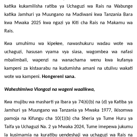
katika kukamilisha ratiba ya Uchaguzi wa Rais na Wabunge
katika Jamhuri ya Muungano na Madiwani kwa Tanzania Bara
kwa Mwaka 2025 kwa ngazi ya Kiti cha Rais na Makamu wa
Rais.
Kwa umuhimu wa kipekee, nawashukuru wadau wote wa
uchaguzi, hasusan vyama vya siasa, wagombea wa nafasi
mbalimbali, wapenzi na wanachama wenu kwa kufanya
kampeni za kistaarabu na kudumisha amani na utulivu wakati
wote wa kampeni.
Hongereni sana.
Waheshimiwa Viongozi na wageni waalikwa,
Kwa mujibu wa masharti ya Ibara ya 74(6)(b) na (d) ya Katiba ya
Jamhuri ya Muungano wa Tanzania ya Mwaka 1977, ikisomwa
pamoja na Kifungu cha 10(1)(b) cha Sheria ya Tume Huru ya
Taifa ya Uchaguzi Na. 2 ya Mwaka 2024, Tume imepewa jukumu
la kusimamia na kuratibu uendeshaji wa uchaguzi wa Rais na