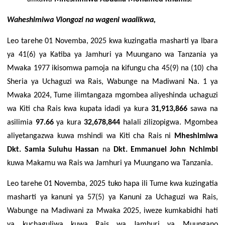
Waheshimiwa Viongozi na wageni waalikwa,
Leo tarehe 01 Novemba, 2025 kwa kuzingatia masharti ya Ibara
ya 41(6) ya Katiba ya Jamhuri ya Muungano wa Tanzania ya
Mwaka 1977 ikisomwa pamoja na kifungu cha 45(9) na (10) cha
Sheria ya Uchaguzi wa Rais, Wabunge na Madiwani Na. 1 ya
Mwaka 2024, Tume ilimtangaza mgombea aliyeshinda uchaguzi
wa Kiti cha Rais kwa kupata idadi ya kura
31,913,866
sawa na
asilimia
97.66
ya kura
32,678,844
halali zilizopigwa. Mgombea
aliyetangazwa kuwa mshindi wa Kiti cha Rais ni
Mheshimiwa
Dkt. Samia Suluhu Hassan
na
Dkt. Emmanuel John Nchimbi
kuwa Makamu wa Rais wa Jamhuri ya Muungano wa Tanzania.
Leo tarehe 01 Novemba, 2025 tuko hapa ili Tume kwa kuzingatia
masharti ya kanuni ya 57(5) ya Kanuni za Uchaguzi wa Rais,
Wabunge na Madiwani za Mwaka 2025, iweze kumkabidhi hati
ya kuchaguliwa kuwa Rais wa Jamhuri ya Muungano