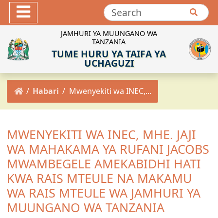
Hotuba
Maktaba ya Picha
JAMHURI YA MUUNGANO WA
TANZANIA
Maktaba ya Video
TUME HURU YA TAIFA YA
INEC-TZ Online TV
UCHAGUZI
MACHAPISHO
Habari
Mwenyekiti wa INEC,...
Sheria za Uchaguzi
Kanuni za Uchaguzi
Maadili ya Uchaguzi
MWENYEKITI WA INEC, MHE. JAJI
Miongozo ya Uchaguzi
WA MAHAKAMA YA RUFANI JACOBS
Maelekezo ya Uchaguzi
MWAMBEGELE AMEKABIDHI HATI
Taarifa za Uchaguzi
KWA RAIS MTEULE NA MAKAMU
Matokeo ya Uchaguzi
WA RAIS MTEULE WA JAMHURI YA
MUUNGANO WA TANZANIA
Mpango Mkakati wa INEC 2021/2022-2025/2026