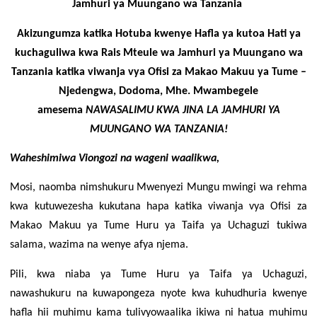
Jamhuri ya Muungano wa Tanzania
ZABUNI
Akizungumza katika Hotuba kwenye
Hafla
y
a
k
utoa Hati
ya
Zabuni za Ndani
k
uchaguliwa
k
wa Rais Mteule
w
a Jamhuri
y
a Muungano
w
a
Zabuni za Kimataifa
Tanzania
k
atika
v
iwanja
v
ya Ofisi
z
a Makao Makuu
y
a Tume –
Wazabuni Walioshinda
Njedengwa, Dodoma, Mhe. Mwambegele
amesema
NAWASALIMU KWA JINA LA JAMHURI YA
WASILIANA NASI
MUUNGANO WA TANZANIA!
Wasiliana Nasi
Waheshimiwa Viongozi na wageni waalikwa,
MENGINEYO
Mosi, naomba nimshukuru Mwenyezi Mungu mwingi wa rehma
KISWAHILI
kwa kutuwezesha kukutana hapa katika viwanja vya Ofisi za
ENGLISH
Makao Makuu ya Tume Huru ya Taifa ya Uchaguzi tukiwa
Mwanga
salama, wazima na wenye afya njema.
Giza
Pili, kwa niaba ya Tume Huru ya Taifa ya Uchaguzi,
nawashukuru na kuwapongeza nyote kwa kuhudhuria kwenye
hafla hii muhimu kama tulivyowaalika ikiwa ni hatua muhimu