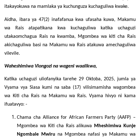
itakayokuwa na mamlaka ya kuchunguza kuchaguliwa kwake.
Aidha, ibara ya 47(2) inafafanua kwa ufasaha kuwa, Makamu
wa Rais atapatikana kwa kuchaguliwa katika uchaguzi
utakaomchagua Rais na kwamba, Mgombea wa kiti cha Rais
akichaguliwa basi na Makamu wa Rais atakuwa amechaguliwa
vilevile.
Waheshimiwa Viongozi na wageni waalikwa,
Katika uchaguzi uliofanyika tarehe 29 Oktoba, 2025, jumla ya
Vyama vya Siasa kumi na saba (17) vilisimamisha wagombea
wa Kiti cha Rais na Makamu wa Rais. Vyama hivyo ni kama
ifuatavyo: -
Chama
cha Alliance for African Farmers Party (AAFP) –
Mgombea wa Kiti cha Rais alikuwa
Mheshimiwa
Kunje
Ngombale Mwiru
na Mgombea nafasi ya Makamu wa