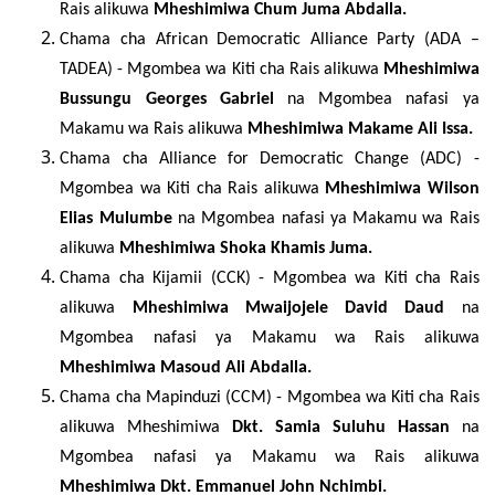
Rais alikuwa
Mheshimiwa Chum Juma Abdalla.
Chama cha African Democratic Alliance Party (ADA –
TADEA) -
Mgombea wa Kiti cha Rais alikuwa
Mheshimiwa
Bussungu Georges Gabriel
na Mgombea nafasi ya
Makamu wa Rais alikuwa
Mheshimiwa Makame Ali Issa.
Chama cha Alliance for Democratic Change (
ADC)
-
Mgombea wa Kiti cha Rais alikuwa
Mheshimiwa
Wilson
Elias Mulumbe
na Mgombea nafasi ya Makamu wa Rais
alikuwa
Mheshimiwa
Shoka
Khamis Juma.
Chama cha Kijamii (
CCK)
-
Mgombea wa Kiti cha Rais
alikuwa
Mheshimiwa
Mwaijojele David Daud
na
Mgombea nafasi ya Makamu wa Rais alikuwa
Mheshimiwa
Masoud Ali Abdalla.
Chama cha Mapinduzi (
CCM)
-
Mgombea wa Kiti cha Rais
alikuwa Mheshimiwa
Dkt. Samia Suluhu Hassan
na
Mgombea nafasi ya Makamu wa Rais alikuwa
Mheshimiwa
Dkt. Emmanuel John Nchimbi.