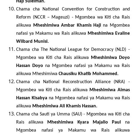
Haji Suleiman.
Chama cha
National Convention for Construction and
Reform (NCCR – Mageuzi)
-
Mgombea wa Kiti cha Rais
alikuwa
Mheshimiwa
Ambar Khamis Haji
na Mgombea
nafasi ya Makamu wa Rais alikuwa
Mheshimiwa Evaline
Wilbard Munisi.
Chama cha
The National League for Democracy (NLD)
-
Mgombea wa Kiti cha Rais alikuwa
Mheshimiwa
Doyo
Hassan Doyo
na Mgombea nafasi ya Makamu wa Rais
alikuwa Mheshimiwa
Chausiku Khatib Mohammed.
Chama cha
National Reconstruction Alliance (NRA)
-
Mgombea wa Kiti cha Rais alikuwa
Mheshimiwa
Almas
Hassan Kisabya
na Mgombea nafasi ya Makamu wa Rais
alikuwa
Mheshimiwa Ali Khamis Hassan.
Chama cha
Sauti ya Umma (SAU)
-
Mgombea wa Kiti cha
Rais alikuwa
Mheshimiwa Kyara
Majalio Paul
na
Mgombea nafasi ya Makamu wa Rais alikuwa