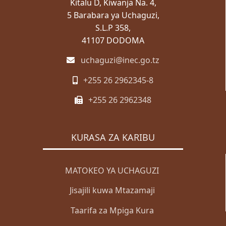
Kitalu D, Kiwanja Na. 4,
ZABUNI
5 Barabara ya Uchaguzi,
S.L.P 358,
Zabuni za Ndani
41107 DODOMA
Zabuni za Kimataifa
uchaguzi@inec.go.tz
Wazabuni Walioshinda
+255 26 2962345-8
WASILIANA NASI
+255 26 2962348
Wasiliana Nasi
MENGINEYO
KURASA ZA KARIBU
KISWAHILI
ENGLISH
MATOKEO YA UCHAGUZI
Mwanga
Jisajili kuwa Mtazamaji
Giza
Taarifa za Mpiga Kura