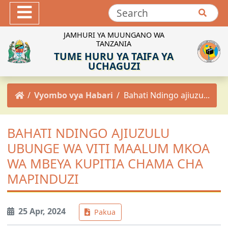
Hotuba
Maktaba ya Picha
JAMHURI YA MUUNGANO WA
TANZANIA
Maktaba ya Video
TUME HURU YA TAIFA YA
INEC-TZ Online TV
UCHAGUZI
MACHAPISHO
Vyombo vya Habari
Bahati Ndingo ajiuzu...
Sheria za Uchaguzi
Kanuni za Uchaguzi
BAHATI NDINGO AJIUZULU
Maadili ya Uchaguzi
UBUNGE WA VITI MAALUM MKOA
Miongozo ya Uchaguzi
WA MBEYA KUPITIA CHAMA CHA
Maelekezo ya Uchaguzi
MAPINDUZI
Taarifa za Uchaguzi
Matokeo ya Uchaguzi
25 Apr, 2024
Pakua
Mpango Mkakati wa INEC 2021/2022-2025/2026