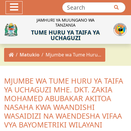
Hotuba
Maktaba ya Picha
JAMHURI YA MUUNGANO WA
TANZANIA
Maktaba ya Video
TUME HURU YA TAIFA YA
INEC-TZ Online TV
UCHAGUZI
MACHAPISHO
Matukio
Mjumbe wa Tume Huru...
Sheria za Uchaguzi
Kanuni za Uchaguzi
Maadili ya Uchaguzi
MJUMBE WA TUME HURU YA TAIFA
Miongozo ya Uchaguzi
YA UCHAGUZI MHE. DKT. ZAKIA
Maelekezo ya Uchaguzi
MOHAMED ABUBAKAR AKITOA
Taarifa za Uchaguzi
NASAHA KWA WAANDISHI
Matokeo ya Uchaguzi
WASAIDIZI NA WAENDESHA VIFAA
VYA BAYOMETRIKI WILAYANI
Mpango Mkakati wa INEC 2021/2022-2025/2026