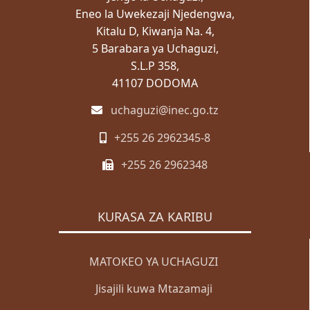
Eneo la Uwekezaji Njedengwa,
Kitalu D, Kiwanja Na. 4,
5 Barabara ya Uchaguzi,
S.L.P 358,
41107 DODOMA
uchaguzi@inec.go.tz
+255 26 2962345-8
+255 26 2962348
KURASA ZA KARIBU
MATOKEO YA UCHAGUZI
Jisajili kuwa Mtazamaji