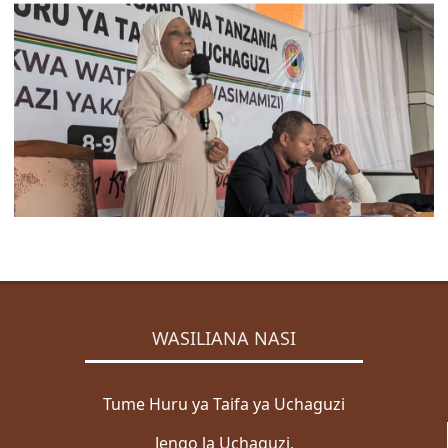
ZABUNI
Zabuni za Ndani
Zabuni za Kimataifa
Wazabuni Walioshinda
WASILIANA NASI
Wasiliana Nasi
MENGINEYO
KISWAHILI
ENGLISH
WASILIANA NASI
Mwanga
Giza
Tume Huru ya Taifa ya Uchaguzi
Jengo la Uchaguzi,