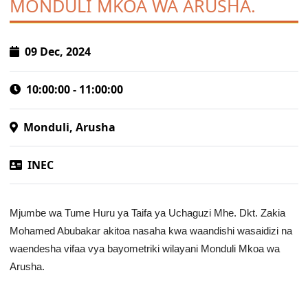
MONDULI MKOA WA ARUSHA.
Jarida la Uchaguzi
Waangalizi wa Uchaguzi wa Uchaguzi wa Rais, Wabunge
na Madiwani wa Mwaka 2025
09 Dec, 2024
Mwongozo wa Elimu ya Mpiga Kura wa Uchaguzi Mkuu
wa Mwaka 2025
10:00:00 - 11:00:00
Orodha ya Taasisi na Asasi za Kiraia zilizopata kibali cha
kutoa elimu ya mpiga kura wakati wa uchaguzi wa rais,
Monduli, Arusha
wabunge na madiwani wa mwaka 2025
Takwimu za Wapiga Kura Uchaguzi Mkuu wa Mwaka
INEC
2025
Ratiba ya kutoa Fomu za Uteuzi wa Wagombea wa Kiti
cha Rais na Makamu wa Rais wa Jamhuri ya Muungano
Mjumbe wa Tume Huru ya Taifa ya Uchaguzi Mhe. Dkt. Zakia
WATAZAMAJI
Mohamed Abubakar akitoa nasaha kwa waandishi wasaidizi na
waendesha vifaa vya bayometriki wilayani Monduli Mkoa wa
Mwongozo wa Watazamaji
Arusha.
Mfumo wa Usajili wa Watazamaji
Ripoti za Watazamaji