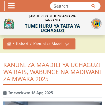
Hotuba
Maktaba ya Picha
JAMHURI YA MUUNGANO WA
TANZANIA
Maktaba ya Video
TUME HURU YA TAIFA YA
INEC-TZ Online TV
UCHAGUZI
MACHAPISHO
Habari
Kanuni za Maadili ya...
Sheria za Uchaguzi
Kanuni za Uchaguzi
Maadili ya Uchaguzi
KANUNI ZA MAADILI YA UCHAGUZI
Miongozo ya Uchaguzi
WA RAIS, WABUNGE NA MADIWANI
Maelekezo ya Uchaguzi
ZA MWAKA 2025
Taarifa za Uchaguzi
Matokeo ya Uchaguzi
Imewekwa: 18 Apr, 2025
Mpango Mkakati wa INEC 2021/2022-2025/2026