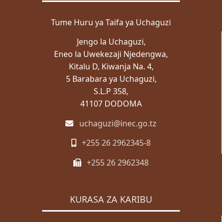
ZABUNI
Tume Huru ya Taifa ya Uchaguzi
Zabuni za Ndani
Jengo la Uchaguzi,
Zabuni za Kimataifa
Eneo la Uwekezaji Njedengwa,
Wazabuni Walioshinda
Kitalu D, Kiwanja Na. 4,
5 Barabara ya Uchaguzi,
WASILIANA NASI
S.L.P 358,
Wasiliana Nasi
41107 DODOMA
MENGINEYO
uchaguzi@inec.go.tz
KISWAHILI
+255 26 2962345-8
ENGLISH
+255 26 2962348
Mwanga
Giza
KURASA ZA KARIBU