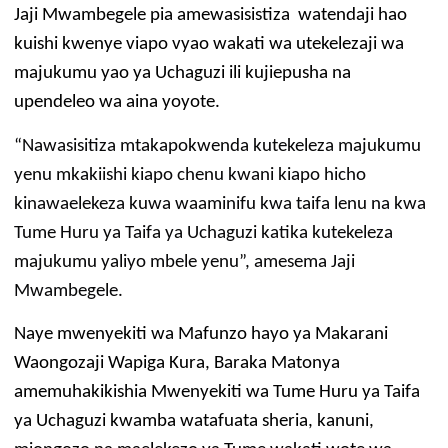
Jaji Mwambegele pia amewasisistiza watendaji hao
kuishi kwenye viapo vyao wakati wa utekelezaji wa
majukumu yao ya Uchaguzi ili kujiepusha na
upendeleo wa aina yoyote.
“Nawasisitiza mtakapokwenda kutekeleza majukumu
yenu mkakiishi kiapo chenu kwani kiapo hicho
kinawaelekeza kuwa waaminifu kwa taifa lenu na kwa
Tume Huru ya Taifa ya Uchaguzi katika kutekeleza
majukumu yaliyo mbele yenu”, amesema Jaji
Mwambegele.
Naye mwenyekiti wa Mafunzo hayo ya Makarani
Waongozaji Wapiga Kura, Baraka Matonya
amemuhakikishia Mwenyekiti wa Tume Huru ya Taifa
ya Uchaguzi kwamba watafuata sheria, kanuni,