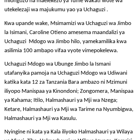
miongozo na maelekezo ya Tume wakati wote wa
utekelezaji wa majukumu yao ya Uchaguzi .
Kwa upande wake, Msimamizi wa Uchaguzi wa Jimbo
la Isimani, Caroline Otieno amesema maandalizi ya
Uchaguzi Mdogo wa Jimbo hilo, yamekamilika kwa
asilimia 100 ambapo vifaa vyote vimepokelewa.
Uchaguzi Mdogo wa Ubunge Jimbo la Ismani
utafanyika pamoja na Uchaguzi Mdogo wa Udiwani
katika kata 12 za Tanzania Bara ambazo ni Mzimuni
iliyopo Manispaa ya Kinondoni; Zongomera, Manispaa
ya Kahama; Itilo, Halmashauri ya Mji wa Nzega;
Ketare, Halmashauri ya Mji wa Tarime na Nyumbigwa,
Halmashauri ya Mji wa Kasulu.
Nyingine ni kata ya Kala iliyoko Halmashauri ya Wilaya