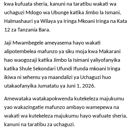
kwa kufuata sheria, kanuni na taratibu wakati wa
ZABUNI
uchaguzi Mdogo wa Ubunge katika Jimbo la Ismani,
Zabuni za Ndani
Halmashauri ya Wilaya ya Iringa Mkoani Iringa na Kata
Zabuni za Kimataifa
12 za Tanzania Bara.
Wazabuni Walioshinda
Jaji Mwambegele ameyasema hayo wakati
WASILIANA NASI
alipotembelea mafunzo ya siku moja kwa Makarani
hao waogozaji katika Jimbo la Isimani yaliyofanyika
Wasiliana Nasi
katika Shule Sekondari Ufundi Ifunda mkoani Iringa
MENGINEYO
ikiwa ni sehemu ya maandalizi ya Uchaguzi huo
KISWAHILI
utakaofanyika Jumatatu ya Juni 1, 2026.
ENGLISH
Amewataka watakapokwenda kutekeleza majukumu
Mwanga
yao wakazingatie mafunzo ambayo wamepewa na
Giza
wakati wa kutekeleza majukumu hayo wafuate sheria,
kanuni na taratibu za uchaguzi.