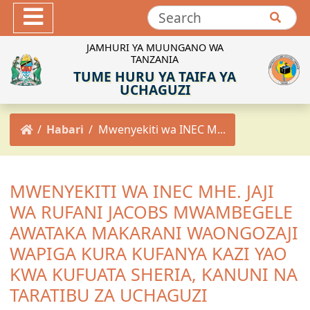
Hotuba
Maktaba ya Picha
JAMHURI YA MUUNGANO WA
TANZANIA
Maktaba ya Video
TUME HURU YA TAIFA YA
INEC-TZ Online TV
UCHAGUZI
MACHAPISHO
Habari
Mwenyekiti wa INEC M...
Sheria za Uchaguzi
Kanuni za Uchaguzi
Maadili ya Uchaguzi
MWENYEKITI WA INEC MHE. JAJI
Miongozo ya Uchaguzi
WA RUFANI JACOBS MWAMBEGELE
Maelekezo ya Uchaguzi
AWATAKA MAKARANI WAONGOZAJI
Taarifa za Uchaguzi
WAPIGA KURA KUFANYA KAZI YAO
Matokeo ya Uchaguzi
KWA KUFUATA SHERIA, KANUNI NA
TARATIBU ZA UCHAGUZI
Mpango Mkakati wa INEC 2021/2022-2025/2026