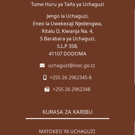
Tume Huru ya Taifa ya Uchaguzi
ZABUNI
Jengo la Uchaguzi,
Zabuni za Ndani
Eneo la Uwekezaji Njedengwa,
Zabuni za Kimataifa
Kitalu D, Kiwanja Na. 4,
5 Barabara ya Uchaguzi,
Wazabuni Walioshinda
S.L.P 358,
WASILIANA NASI
41107 DODOMA
Wasiliana Nasi
uchaguzi@inec.go.tz
MENGINEYO
+255 26 2962345-8
KISWAHILI
+255 26 2962348
ENGLISH
Mwanga
KURASA ZA KARIBU
Giza
MATOKEO YA UCHAGUZI